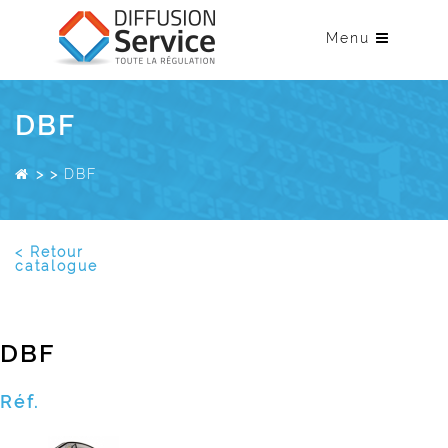
Menu
DBF
>
>
DBF
< Retour
catalogue
DBF
Réf.