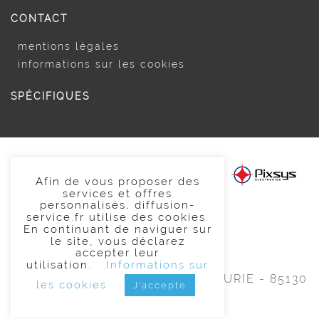
CONTACT
mentions légales
informations sur les cookies
SPÉCIFIQUES
Afin de vous proposer des
services et offres
personnalisés, diffusion-
2020 Diffusion Service
service.fr utilise des cookies.
En continuant de naviguer sur
le site, vous déclarez
02 51 65 99 99
accepter leur
utilisation.
Informations sur
ZAE du Moulin -
3 rue Marie CURIE -
85130
les cookies
J'accepte
CHANVERRIE