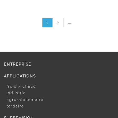
1
2
→
ENTREPRISE
APPLICATIONS
froid / chaud
industrie
agro-alimentaire
tertiaire
SUPERVISION