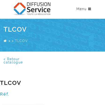
Menu
TLCOV
>
>
TLCOV
< Retour
catalogue
TLCOV
Réf.