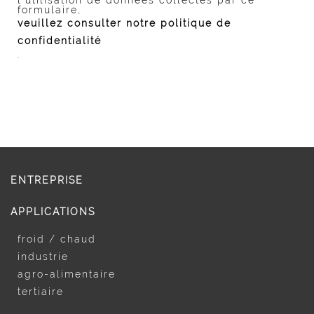
l’utilisation de données collectés par ce
formulaire,
veuillez consulter notre politique de
confidentialité
.
ENTREPRISE
APPLICATIONS
froid / chaud
industrie
agro-alimentaire
tertiaire