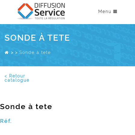
Menu
SONDE À TETE
>
>
Sonde à tete
< Retour
catalogue
Sonde à tete
Réf.