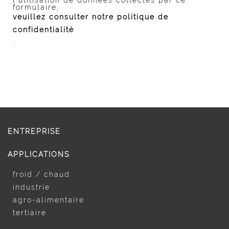
l’utilisation de données collectés par ce
formulaire,
veuillez consulter notre politique de
confidentialité
.
ENTREPRISE
APPLICATIONS
froid / chaud
industrie
agro-alimentaire
tertiaire