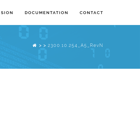
ISION
DOCUMENTATION
CONTACT
>
>
2300.10.254_A5_RevN