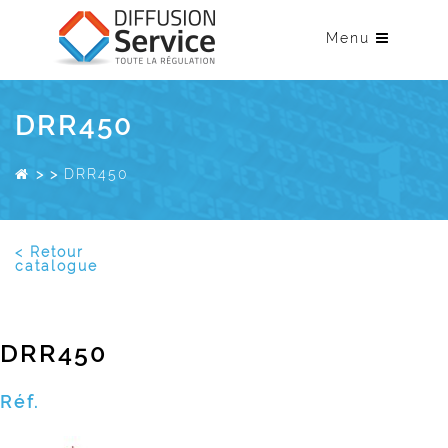
Menu
DRR450
>
>
DRR450
< Retour
catalogue
DRR450
Réf.