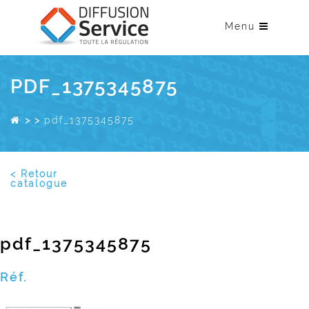
Menu
PDF_1375345875
>
>
pdf_1375345875
< Retour
catalogue
pdf_1375345875
Réf.