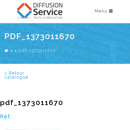
Menu
PDF_1373011670
>
>
pdf_1373011670
< Retour
catalogue
pdf_1373011670
Réf.