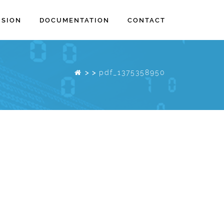
ISION
DOCUMENTATION
CONTACT
>
>
pdf_1375358950