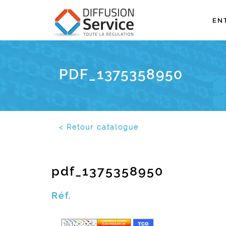
EN
PDF_1375358950
< Retour catalogue
pdf_1375358950
Réf.