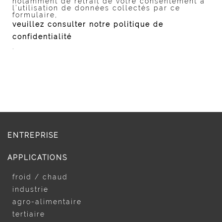
notamment de retrait de votre consentement à
l’utilisation de données collectés par ce
formulaire,
veuillez consulter notre politique de
confidentialité
.
ENTREPRISE
APPLICATIONS
froid / chaud
industrie
agro-alimentaire
tertiaire