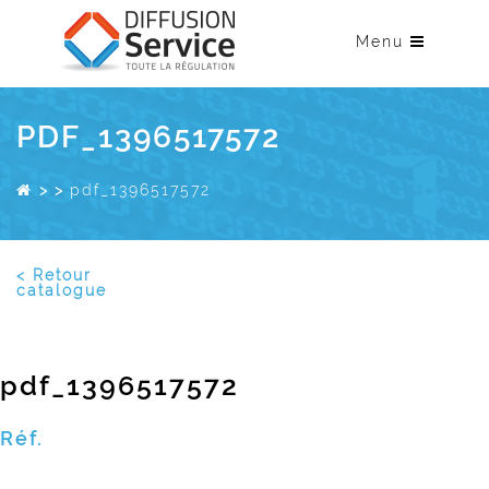
Menu
PDF_1396517572
>
>
pdf_1396517572
< Retour
catalogue
pdf_1396517572
Réf.