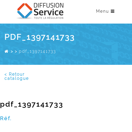
Menu
PDF_1397141733
>
>
pdf_1397141733
< Retour
catalogue
pdf_1397141733
Réf.