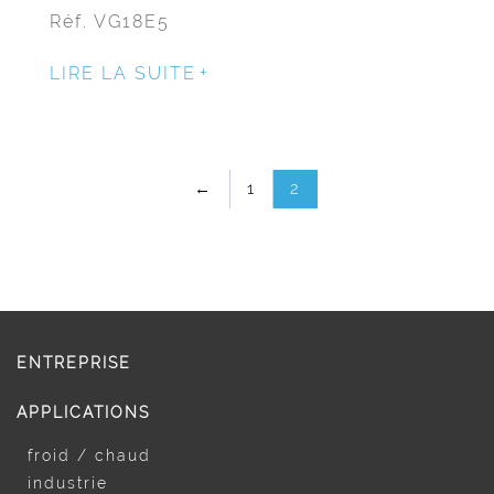
Réf. VG18E5
LIRE LA SUITE
←
1
2
ENTREPRISE
APPLICATIONS
froid / chaud
industrie