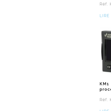
Réf.
LIRE
KM1 
proc
Réf.