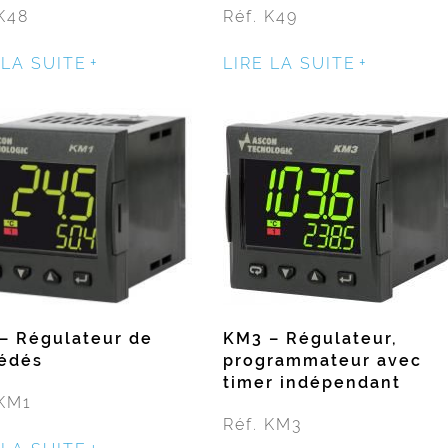
 K48
Réf. K49
 LA SUITE
LIRE LA SUITE
– Régulateur de
KM3 – Régulateur,
édés
programmateur avec
timer indépendant
 KM1
Réf. KM3