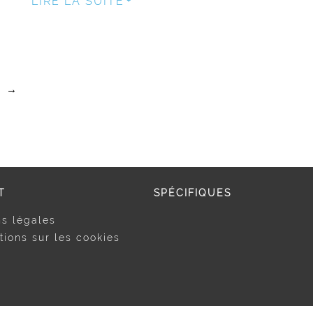
LIRE LA SUITE
→
T
SPÉCIFIQUES
s légales
tions sur les cookies