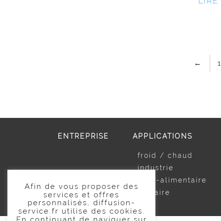
LIRE
←
ENTREPRISE
APPLICATIONS
froid / chaud
industrie
agro-alimentaire
Afin de vous proposer des
tertiaire
services et offres
personnalisés, diffusion-
service.fr utilise des cookies.
En continuant de naviguer sur