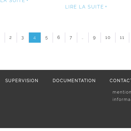
 LA SUITE
LIRE LA SUITE
1
2
3
4
5
6
7
…
9
10
11
SUPERVISION
DOCUMENTATION
CONTAC
mention
informa