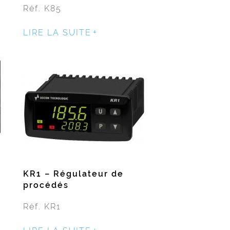
Réf. K85
LIRE LA SUITE
KR1 – Régulateur de
procédés
Réf. KR1