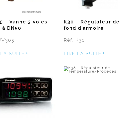
5 – Vanne 3 voies
K30 – Régulateur de
 à DN50
fond d’armoire
 JV305
Réf. K30
 LA SUITE
LIRE LA SUITE