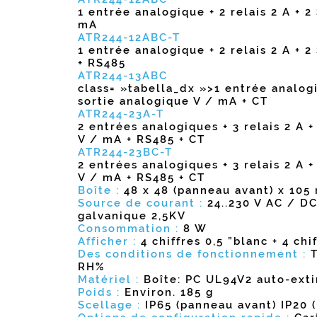
1 entrée analogique + 2 relais 2 A + 2
mA
ATR244-12ABC-T
1 entrée analogique + 2 relais 2 A + 2
+ RS485
ATR244-13ABC
class= »tabella_dx »>1 entrée analogiq
sortie analogique V / mA + CT
ATR244-23A-T
2 entrées analogiques + 3 relais 2 A +
V / mA + RS485 + CT
ATR244-23BC-T
2 entrées analogiques + 3 relais 2 A +
V / mA + RS485 + CT
Boîte :
48 x 48 (panneau avant) x 10
Source de courant :
24..230 V AC / DC
galvanique 2,5KV
Consommation :
8 W
Afficher :
4 chiffres 0,5 ”blanc + 4 chi
Des conditions de fonctionnement :
RH%
Matériel :
Boîte: PC UL94V2 auto-exti
Poids :
Environ. 185 g
Scellage :
IP65 (panneau avant) IP20 (