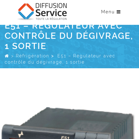
Menu
E51 – RÉGULATEUR AVEC
CONTRÔLE DU DÉGIVRAGE,
1 SORTIE
>
Réfrigération
>
E51 – Régulateur avec
contrôle du dégivrage, 1 sortie