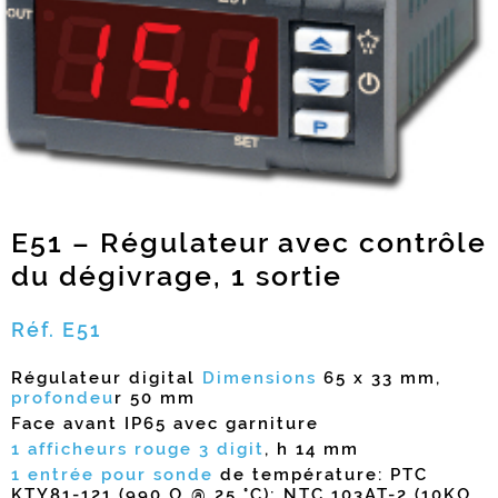
E51 – Régulateur avec contrôle
du dégivrage, 1 sortie
Réf. E51
Régulateur digital
Dimensions
65 x 33 mm,
profondeu
r 50 mm
Face avant IP65 avec garniture
1 afficheurs rouge 3 digit
, h 14 mm
1 entrée pour sonde
de température: PTC
KTY81-121 (990 Ω @ 25 °C); NTC 103AT-2 (10KΩ