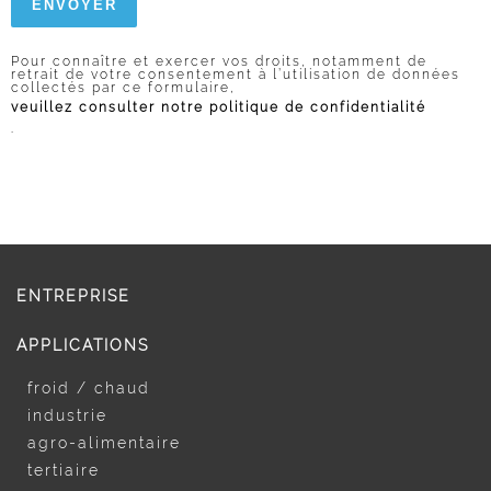
Pour connaître et exercer vos droits, notamment de
retrait de votre consentement à l’utilisation de données
collectés par ce formulaire,
veuillez consulter notre politique de confidentialité
.
ENTREPRISE
APPLICATIONS
froid / chaud
industrie
agro-alimentaire
tertiaire