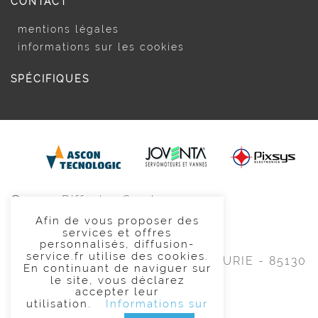
CONTACT
mentions légales
informations sur les cookies
SPÉCIFIQUES
2020 Diffusion Service
Afin de vous proposer des
services et offres
02 51 65 99 99
personnalisés, diffusion-
service.fr utilise des cookies.
ZAE du Moulin -
3 rue Marie CURIE -
85130
En continuant de naviguer sur
CHANVERRIE
le site, vous déclarez
accepter leur
utilisation.
Informations sur