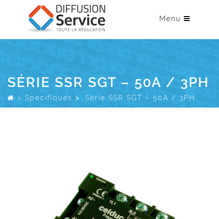
Menu
SÉRIE SSR SGT – 50A / 3PH
>
Spécifiques
>
Série SSR SGT – 50A / 3PH