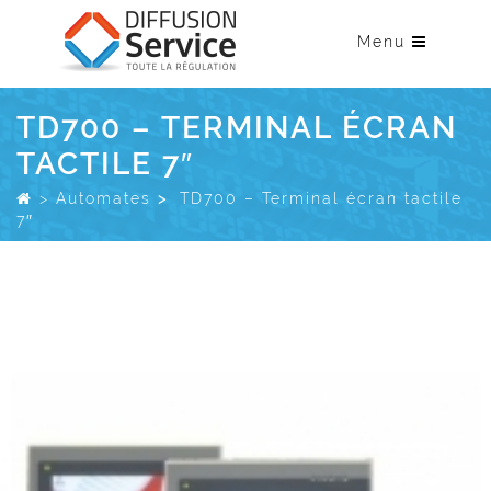
Menu
TD700 – TERMINAL ÉCRAN
TACTILE 7″
>
Automates
>
TD700 – Terminal écran tactile
7″