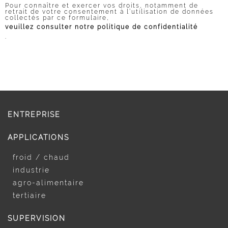
Pour connaître et exercer vos droits, notamment de
retrait de votre consentement à l’utilisation de données
collectés par ce formulaire,
veuillez consulter notre politique de confidentialité
.
ENTREPRISE
APPLICATIONS
froid / chaud
industrie
agro-alimentaire
tertiaire
SUPERVISION