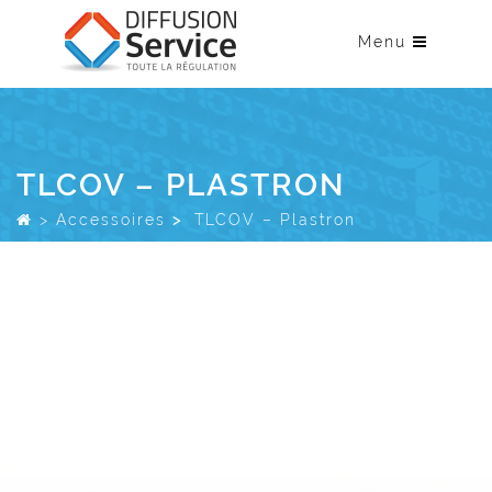
Menu
TLCOV – PLASTRON
>
Accessoires
>
TLCOV – Plastron