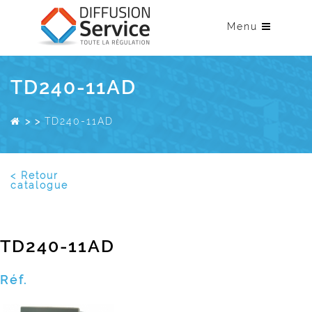
Menu
TD240-11AD
>
>
TD240-11AD
< Retour
catalogue
TD240-11AD
Réf.