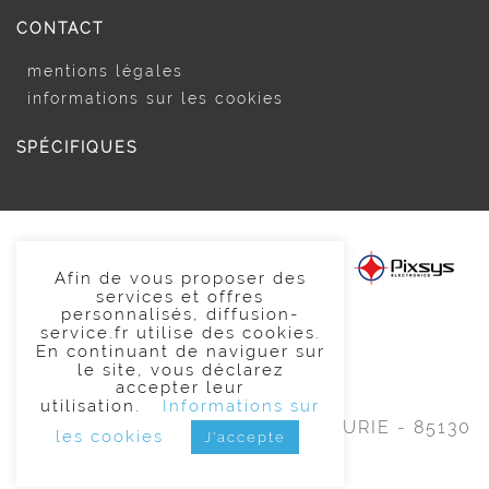
CONTACT
mentions légales
informations sur les cookies
SPÉCIFIQUES
Afin de vous proposer des
services et offres
personnalisés, diffusion-
2020 Diffusion Service
service.fr utilise des cookies.
En continuant de naviguer sur
le site, vous déclarez
02 51 65 99 99
accepter leur
utilisation.
Informations sur
ZAE du Moulin -
3 rue Marie CURIE -
85130
les cookies
J'accepte
CHANVERRIE