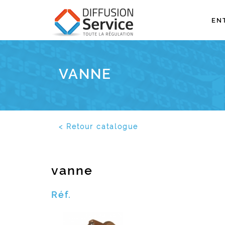
EN
VANNE
< Retour catalogue
vanne
Réf.