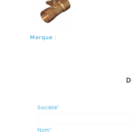
Marque :
D
Société*
Nom*