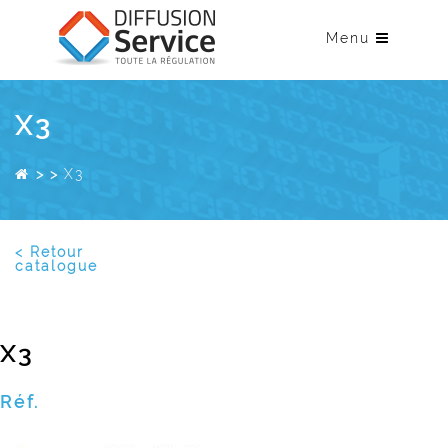
Menu
X3
>
>
X3
< Retour
catalogue
X3
Réf.