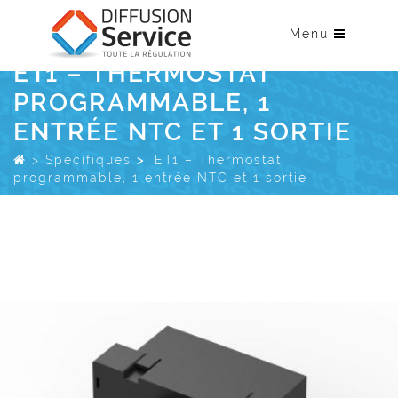
Menu
ET1 – THERMOSTAT
PROGRAMMABLE, 1
ENTRÉE NTC ET 1 SORTIE
>
Spécifiques
>
ET1 – Thermostat
programmable, 1 entrée NTC et 1 sortie