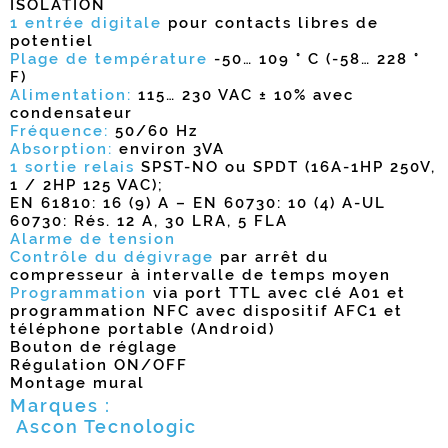
ISOLATION
1 entrée digitale
pour contacts libres de
potentiel
Plage de température
-50… 109 ° C (-58… 228 °
F)
Alimentation:
115… 230 VAC ± 10% avec
condensateur
Fréquence:
50/60 Hz
Absorption:
environ 3VA
1 sortie relais
SPST-NO ou SPDT (16A-1HP 250V,
1 / 2HP 125 VAC);
EN 61810: 16 (9) A – EN 60730: 10 (4) A-UL
60730: Rés. 12 A, 30 LRA, 5 FLA
Alarme de tension
Contrôle du dégivrage
par arrêt du
compresseur à intervalle de temps moyen
Programmation
via port TTL avec clé A01 et
programmation NFC avec dispositif AFC1 et
téléphone portable (Android)
Bouton de réglage
Régulation ON/OFF
Montage mural
Marques :
Ascon Tecnologic